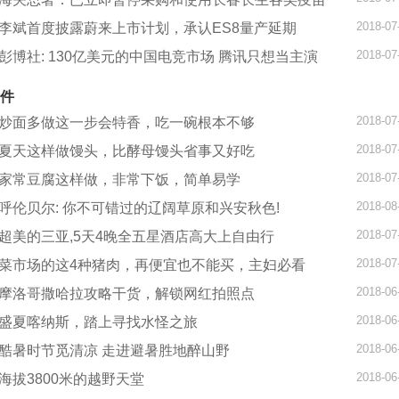
2018-07
李斌首度披露蔚来上市计划，承认ES8量产延期
2018-07
彭博社: 130亿美元的中国电竞市场 腾讯只想当主演
件
2018-07
炒面多做这一步会特香，吃一碗根本不够
2018-07
夏天这样做馒头，比酵母馒头省事又好吃
2018-07
家常豆腐这样做，非常下饭，简单易学
2018-08
呼伦贝尔: 你不可错过的辽阔草原和兴安秋色!
2018-07
超美的三亚,5天4晚全五星酒店高大上自由行
2018-07
菜市场的这4种猪肉，再便宜也不能买，主妇必看
2018-06
摩洛哥撒哈拉攻略干货，解锁网红拍照点
2018-06
盛夏喀纳斯，踏上寻找水怪之旅
2018-06
酷暑时节觅清凉 走进避暑胜地醉山野
2018-06
海拔3800米的越野天堂