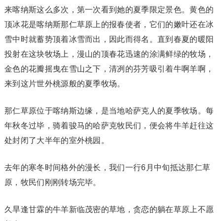
来喀纳斯这么多次，第一次看到她的夏季限定景色。黄色的
顶冰花是喀纳斯那仁草原上的报春使者，它们的嫩叶还在冰
雪中时就蓄势顶着冰雪而出，因此而得名。直到春夏的暖阳
投射在这块牧场上，漫山的顶春花迅速的涂满鲜绿的牧场，
金色的花瓣摇曳在雪山之下，清冽的芬芳吸引着牛啊羊啊，
来到这片世外桃源般的夏季牧场。
那仁草原位于喀纳斯边缘，是当地哈萨克人的夏季牧场。每
年秋冬过毕，骑着骏马的哈萨克牧民们，便会将牛羊赶往这
处封闭了大半年的室外桃园。
去年的寒冬时间格外的漫长，我们一行6月中旬抵达那仁草
原，牧民们刚刚转场完毕。
久旱逢甘霖的牛羊新临茂密的草地，贪恋的躺在草原上不愿