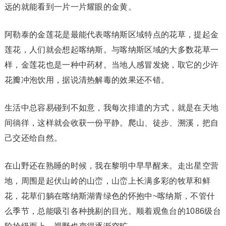
远的就能看到一片一片耀眼的金黄。
阿勒泰的金莲花是最能代表喀纳斯区域特点的花草，提起金
莲花，人们就会想起喀纳斯。与喀纳斯区域的大多数花草一
样，金莲花也是一种中药材。当地人感冒发烧，取它的少许
花瓣冲泡饮用，据说清热解毒的效果还不错。
生活中总容易碰到不如意，我每次排遣的方式，就是在天地
间徜徉，这样就会收获一份平静。爬山、徒步、溯溪，把自
己交还给自然。
在山野还在熟睡的时候，我在黎明中早早醒来。走出星空营
地，周围是起伏山岭的山峦，山峦上长满多彩的牧草和鲜
花，花草们躺在喀纳斯湖青绿色的怀抱中~喀纳斯，不管什
么季节，总能吸引各种挑剔的目光。顺着观鱼台的1086级台