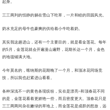
起身。
三三两列的恬静的躺在雪山下吃草，一片和睦的田园风光。
奶水充足的母牛也豪爽的供给着小牛吃着奶。
其实我这趟进山，还有一个主要目的，就是看金莲花。每年
的5月，金莲花就会开遍漫山遍野，花期长达一个月，金色
的地毯铺满大地。
今年莫名的，喀纳斯的花期晚了一个月，和顶冰花同场竞
技，所以我也赶紧进山看看。
各种深浅不一的黄色各现缤纷，实在是漂亮~和顶春花不同
的是，金莲花看着更娇艳一些，而且密度更大。顶春花只是
三三两两间杂在嫩绿的草地上，而金莲花是成群的怒放，远