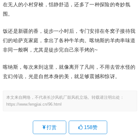
在无人的小村穿梭，恬静舒适，还多了一种探险的奇妙氛
围。
饭还是新疆的香，徒步一小时后，专门安排在冬窝子接待我
们的哈萨克家庭，拿出了各种牛羊肉。喀纳斯的羊肉串味道
非同一般啊，尤其是徒步完自己亲手烤的~
喀纳斯，每次来到这里，就像离开了凡间，不用去管水怪的
玄幻传说，光是自然本身的美，就足够震撼和惊讶。
本文来自网络，不代表长沙风机厂鼓风机立场。转载请注明出处：
https://www.fengjiai.cn/96.html
打赏
158
赞