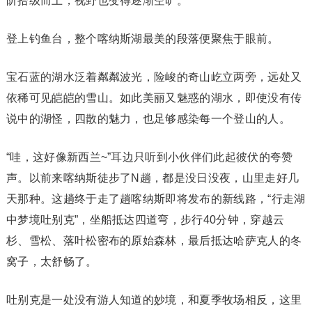
阶拾级而上，视野也变得逐渐空旷。
登上钓鱼台，整个喀纳斯湖最美的段落便聚焦于眼前。
宝石蓝的湖水泛着粼粼波光，险峻的奇山屹立两旁，远处又
依稀可见皑皑的雪山。如此美丽又魅惑的湖水，即使没有传
说中的湖怪，四散的魅力，也足够感染每一个登山的人。
“哇，这好像新西兰~”耳边只听到小伙伴们此起彼伏的夸赞
声。以前来喀纳斯徒步了N趟，都是没日没夜，山里走好几
天那种。这趟终于走了趟喀纳斯即将发布的新线路，“行走湖
中梦境吐别克”，坐船抵达四道弯，步行40分钟，穿越云
杉、雪松、落叶松密布的原始森林，最后抵达哈萨克人的冬
窝子，太舒畅了。
吐别克是一处没有游人知道的妙境，和夏季牧场相反，这里