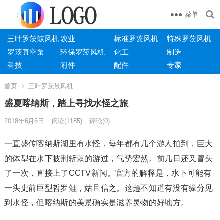
菜单
三叶罗茨鼓风机
农业
标准罗茨风机
特殊罗茨风机
罗茨真空泵
环保罗茨风机
化工
制造
科技
附件
配件
专家
首页
三叶罗茨鼓风机
盛夏喀纳斯，踏上寻找水怪之旅
2018年6月6日
阅读
(1185)
评论(0)
一直盛传喀纳斯湖里有水怪，每年都有几个游人拍到，巨大
的体型在水下披荆斩棘的游过，气势宏然。前几日还又冒头
了一次，直接上了CCTV新闻。官方的解释是，水下可能有
一头史前巨型哲罗鲑，姑且信之。这趟不知道有没有缘分见
到水怪，但喀纳斯的美景确实是滋养灵物的好地方。