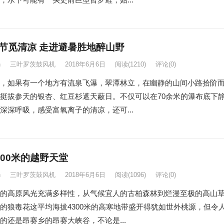
节觅清凉 走进避暑胜地醉山野
n
三叶罗茨鼓风机
2018年6月6日
阅读
(1210)
评论(0)
，如果有一个地方有流泉飞瀑，翠潭林立，在幽静的山间小路拾阶
挺拔参天的银杏、红豆杉遮天蔽日。不仅可以在70余米的瀑布底下
深深呼吸，感受富氧离子的清凉，还可...
800米的越野天堂
n
三叶罗茨鼓风机
2018年6月6日
阅读
(1096)
评论(0)
的高原风光充满多样性，从气候宜人的古柏森林到烂漫至极的高山
的狼毒花这平均海拔4300米的高寒地带盛开得犹如世外桃源，但令
的还是昂赛乡的昂赛大峡谷，不论是...