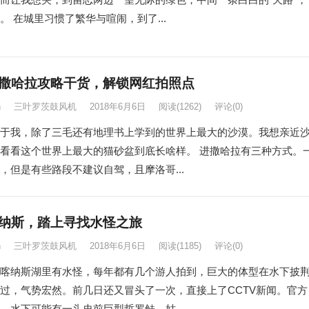
。 在城里习惯了繁华与喧闹，到了...
撒哈拉攻略干货，解锁网红拍照点
n
三叶罗茨鼓风机
2018年6月6日
阅读
(1262)
评论(0)
于我，除了三毛还有地理书上学到的世界上最大的沙漠。我想亲近
看看这个世界上最大的猫砂盆到底长啥样。 进撒哈拉有三种方式。
，但是有些路段不建议自驾，且摩洛哥...
纳斯，踏上寻找水怪之旅
n
三叶罗茨鼓风机
2018年6月6日
阅读
(1185)
评论(0)
喀纳斯湖里有水怪，每年都有几个游人拍到，巨大的体型在水下披
过，气势宏然。前几日还又冒头了一次，直接上了CCTV新闻。官方
，水下可能有一头史前巨型哲罗鲑，姑...