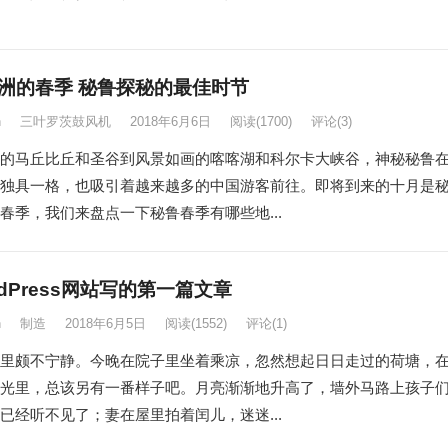
洲的春季 秘鲁探秘的最佳时节
n
三叶罗茨鼓风机
2018年6月6日
阅读
(1700)
评论(3)
的马丘比丘和圣谷到风景如画的喀喀湖和科尔卡大峡谷，神秘秘鲁
独具一格，也吸引着越来越多的中国游客前往。即将到来的十月是
春季，我们来盘点一下秘鲁春季有哪些地...
rdPress网站写的第一篇文章
n
制造
2018年6月5日
阅读
(1552)
评论(1)
里颇不宁静。今晚在院子里坐着乘凉，忽然想起日日走过的荷塘，
光里，总该另有一番样子吧。月亮渐渐地升高了，墙外马路上孩子
已经听不见了；妻在屋里拍着闰儿，迷迷...