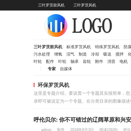
三叶罗茨鼓风机
三叶罗茨风机
三叶罗茨鼓风机
标准罗茨风机
特殊罗茨风机
防
污水处理
增氧
沼气
制造
冷却
吸送
搅拌
叶轮
配件
叶轮
轴承
齿轮
附件
消音
电机
专家
自媒体
环保罗茨风机
这里是专题介绍。要设置一个专题其实很简单，您
录即可被设定为一个专题。在分类目录的图像描述
呼伦贝尔: 你不可错过的辽阔草原和兴安
admin
制造
2018年8月3日
阅读
(2926)
评论(