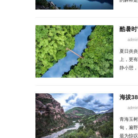
酷暑时
admi
夏日炎炎
上，更有
静小憩，
海拔3
admi
青海玉树
甸，遍野
最为惊叹