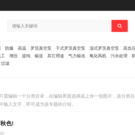
腐
防爆
高温
罗茨真空泵
干式罗茨真空泵
湿式罗茨真空泵
高负
化工
增压
提纯
输送
其它用途
气力输送
氧化风机
污水处理
过滤
只需编辑一个分类目录，在编辑界面选择或上传一张图片，该分类目
中输入文字，即可成为该专题的介绍。
秋色!
2)