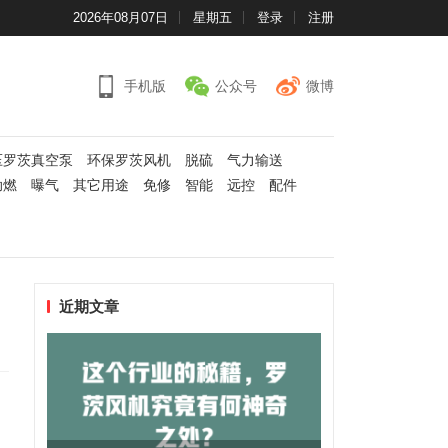
2026年08月07日
星期五
登录
注册
手机版
公众号
微博
压罗茨真空泵
环保罗茨风机
脱硫
气力输送
助燃
曝气
其它用途
免修
智能
远控
配件
近期文章