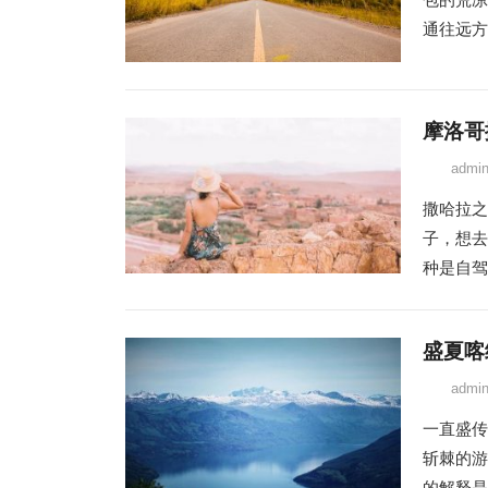
通往远方
摩洛哥
admi
撒哈拉之
子，想去
种是自驾
盛夏喀
admi
一直盛传
斩棘的游
的解释是