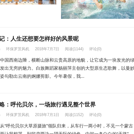
记：人生还想要怎样好的风景呢
n
环保罗茨风机
2018年7月7日
阅读
(1144)
评论(0)
中国西南边陲，横断山脉和云贵高原的地貌，让它成为一块发光的
发出无穷的魅力。白族舞蹈家杨丽萍主创的大型原生态歌舞，以曼
姿勾勒出云南的婀娜剪影。今年暑假，我...
略：呼伦贝尔，一场旅行遇见整个世界
n
环保罗茨风机
2018年7月1日
阅读
(1152)
评论(0)
从“呼伦贝尔大草原摄旅”领队归来，从车行一两小时，不见一个蒙古
而让我想哭，到留恋两边一望无际的绿色，中间一条白白的“天路”，