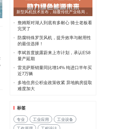
新型风机技术发布，颠覆传统产业格局，
助力绿色能源未来
詹姆斯对湖人到底有多耐心 骑士老板看
完哭了
防腐特殊罗茨风机，提升效率与耐用性
的最佳选择！
李斌首度披露蔚来上市计划，承认ES8
绿
量产延期
妙
雷克萨斯销量同比增14% 纯进口半年买
近7万辆
多地住房公积金政策收紧 异地购房提取
难度加大
标签
专业
工业应用
工业设备
工作原理
工程设计