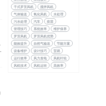
干式罗茨风机
搅拌风机
气体输送
氧化风机
水处理
污水处理
汽车
疫苗
管理技巧
系统效率
维护保养
罗茨风机
罗茨风机优势
能效提升
自然气输送
节能方案
沙
设备维护
设计技巧
贸易
一
运行效率
风力发电
风机叶轮
风机技术
风机运转
高效率
荆