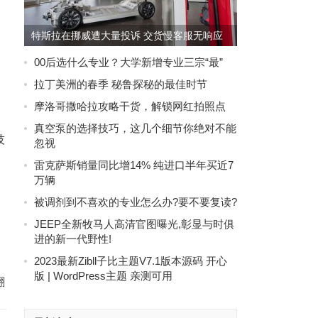
特斯拉在挪威遭大量投诉 交货慢客服无响应
00后选什么专业？大学新增专业三宗“最”
拉丁美洲的春季 秘鲁探秘的最佳时节
摩洛哥撒哈拉攻略干货，解锁网红拍照点
真空泵的选择技巧，这几个细节你绝对不能
技
忽视
雷克萨斯销量同比增14% 纯进口半年买近7
万辆
被调剂到不喜欢的专业怎么办?要不要复读?
JEEP全新牧马人高清官图曝光,彰显与时俱
进的新一代野性!
2023最新Zibll子比主题V7.1版本源码 开心
版 | WordPress主题 亲测可用
翻