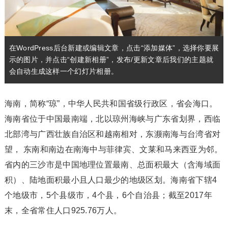
在WordPress后台新建或编辑文章，点击“添加媒体”，选择你要展
示的图片，并点击“创建新相册”，发布/更新文章后我们的主题就
会自动生成这样一个幻灯片相册。
海南，简称“琼”，中华人民共和国省级行政区，省会海口。
海南省位于中国最南端，北以琼州海峡与广东省划界，西临
北部湾与广西壮族自治区和越南相对，东濒南海与台湾省对
望， 东南和南边在南海中与菲律宾、文莱和马来西亚为邻。
省内的三沙市是中国地理位置最南、总面积最大（含海域面
积）、陆地面积最小且人口最少的地级区划。海南省下辖4
个地级市，5个县级市，4个县，6个自治县；截至2017年
末，全省常住人口925.76万人。