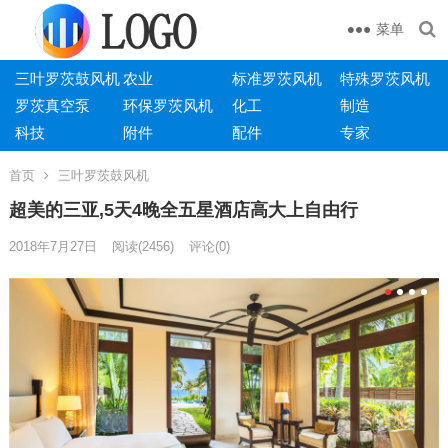
菜单
三叶罗茨鼓风机
农业
标准罗茨风机
特殊罗茨风机
罗茨真空泵
环保罗茨风机
化工
制造
科技
附件
配件
专家
首页
三叶罗茨鼓风机
超美的三亚,5天4晚全五星酒店高大上自由行
2018年7月27日
阅读
(2456)
评论(0)