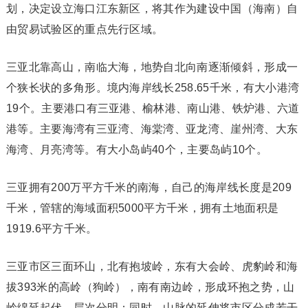
划，决定设立海口江东新区，将其作为建设中国（海南）自
由贸易试验区的重点先行区域。
三亚北靠高山，南临大海，地势自北向南逐渐倾斜，形成一
个狭长状的多角形。境内海岸线长258.65千米，有大小港湾
19个。主要港口有三亚港、榆林港、南山港、铁炉港、六道
港等。主要海湾有三亚湾、海棠湾、亚龙湾、崖州湾、大东
海湾、月亮湾等。有大小岛屿40个，主要岛屿10个。
三亚拥有200万平方千米的南海，自己的海岸线长度是209
千米，管辖的海域面积5000平方千米，拥有土地面积是
1919.6平方千米。
三亚市区三面环山，北有抱坡岭，东有大会岭、虎豹岭和海
拔393米的高岭（狗岭），南有南边岭，形成环抱之势，山
岭绵延起伏、层次分明；同时，山脉的延伸将市区分成若干