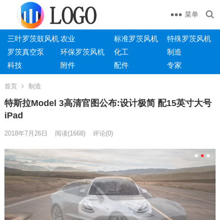
菜单
三叶罗茨鼓风机
农业
标准罗茨风机
特殊罗茨风机
罗茨真空泵
环保罗茨风机
化工
制造
科技
附件
配件
专家
首页
制造
特斯拉Model 3高清官图公布:设计极简 配15英寸大号
iPad
2018年7月26日
阅读
(1668)
评论(0)