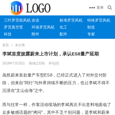
菜单
三叶罗茨鼓风机
农业
标准罗茨风机
特殊罗茨风机
罗茨真空泵
环保罗茨风机
化工
制造
科技
附件
配件
专家
首页
未分类
李斌首度披露蔚来上市计划，承认ES8量产延期
2018年7月25日
阅读
(1329)
评论(0)
虽然蔚来首款量产车型ES8，已经正式进入了对外交付阶
段，但来自“同行”与外界持续不断的压力，也让李斌不得不
沉浸在“文山会海”之中。
而与往常一样，作客活动现场的李斌再次不出意料地面临了
众多敏感话题的“拷问”，其中不乏个别问题，是李斌和蔚来