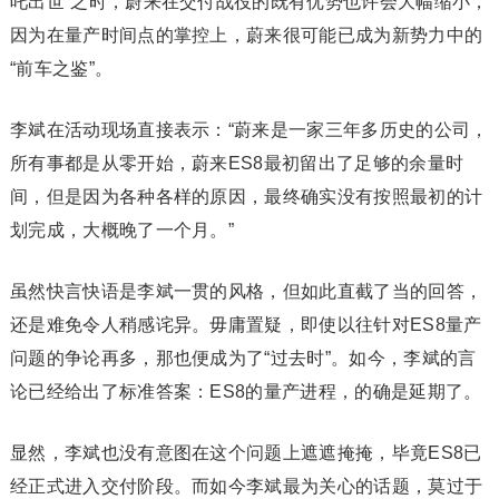
吒出世”之时，蔚来在交付战役的既有优势也许会大幅缩小，
因为在量产时间点的掌控上，蔚来很可能已成为新势力中的
“前车之鉴”。
李斌在活动现场直接表示：“蔚来是一家三年多历史的公司，
所有事都是从零开始，蔚来ES8最初留出了足够的余量时
间，但是因为各种各样的原因，最终确实没有按照最初的计
划完成，大概晚了一个月。”
虽然快言快语是李斌一贯的风格，但如此直截了当的回答，
还是难免令人稍感诧异。毋庸置疑，即使以往针对ES8量产
问题的争论再多，那也便成为了“过去时”。如今，李斌的言
论已经给出了标准答案：ES8的量产进程，的确是延期了。
显然，李斌也没有意图在这个问题上遮遮掩掩，毕竟ES8已
经正式进入交付阶段。而如今李斌最为关心的话题，莫过于