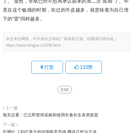
了。”显然，李斌已经不想再承认蔚来的第二次“延期”了。毕
竟在这个敏感的时期，吹过的牛皮越多，就意味着为自己埋
下的“雷”同样越多。
本文来自网络，不代表长沙风机厂鼓风机立场。转载请注明出处：
https://www.fengjiai.cn/338.html
打赏
133
赞
ES8
上一篇
海关总署：已立即暂停采购和使用长春长生各类疫苗
下一篇
彭博社: 130亿美元的中国电竞市场 腾讯只想当主演