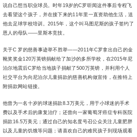
说自己想当职业球员。时年19岁的C罗听闻这件事后专程飞
去看望这个孩子，并在接下来的11年里一直资助他生活，送
他去足球学校培训。2015年，这个叫马图尼斯的孩子签约了
恩人的母队——里斯本竞技。
关于C 罗的慈善事迹举不胜举——2011年C罗拿出自己的金
靴奖奖金120万英镑捐献给了加沙的多所学校，在2015年尼
泊尔地震后C罗给当地孩子捐献了500万英镑，并利用个人
社交平台为向尼泊尔儿童捐款的慈善机构做宣传，在推特上
附捐款网站链接。
他曾为一名十岁的球迷捐款8.3万美元，用于小球迷的手术
费以及手术后的康复治疗；还曾向一家葡萄牙癌症专科医院
捐款16.5万美元；通过自己的知名度号召公众关注儿童肥胖
以及儿童的饥饿等问题；请喜欢自己的难民孩子到现场观看