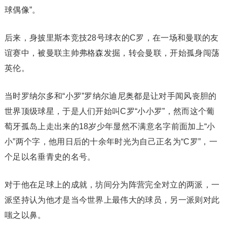
球偶像”。
后来，身披里斯本竞技28号球衣的C罗，在一场和曼联的友
谊赛中，被曼联主帅弗格森发掘，转会曼联，开始孤身闯荡
英伦。
当时罗纳尔多和“小罗”罗纳尔迪尼奥都是让对手闻风丧胆的
世界顶级球星，于是人们开始叫C罗“小小罗”，然而这个葡
萄牙孤岛上走出来的18岁少年显然不满意名字前面加上“小
小”两个字，他用日后的十余年时光为自己正名为“C罗”，一
个足以名垂青史的名号。
对于他在足球上的成就，坊间分为阵营完全对立的两派，一
派坚持认为他才是当今世界上最伟大的球员，另一派则对此
嗤之以鼻。