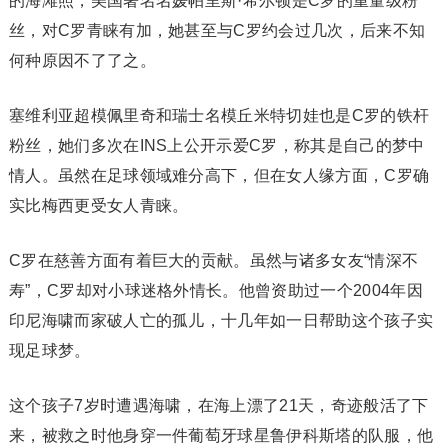
的海滩照，美国著名名媛帕里斯·希尔顿是C罗的重量级粉
丝，对C罗青睐有加，她甚至与C罗约会过几次，后来不知
何种原因不了了之。
塞维利亚超模佩里奇和瑞士名模丘米特切娃也是C罗的铁杆
粉丝，她们多次在INS上公开示爱C罗，称其是自己的梦中
情人。虽然在足球领域难分高下，但在女人缘方面，C罗确
实比梅西更受女人青睐。
C罗在慈善方面有着巨大的贡献。虽然与诸多女友“情深不
寿”，C罗却对小球迷格外情长。他曾资助过一个2004年因
印尼海啸而家破人亡的孤儿，十几年如一日帮助这个孩子实
现足球梦。
这个孩子7岁时遭遇海啸，在海上漂了21天，奇迹般活了下
来，被救之时他身穿一件葡萄牙球星鲁伊科斯塔的队服，他