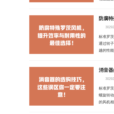
防腐特
3029
标准罗茨
通过转子
越的性能
消音器
3029
标准罗茨
螺旋转动
的风机相