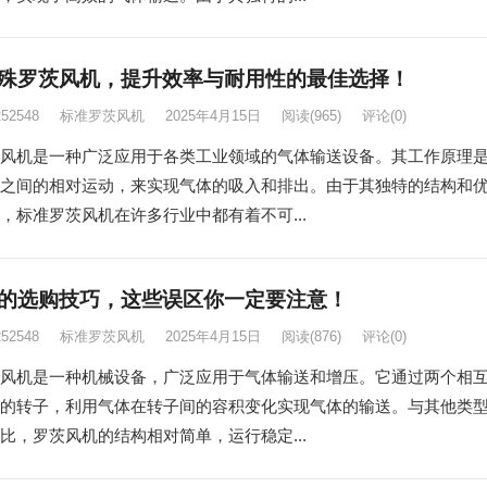
殊罗茨风机，提升效率与耐用性的最佳选择！
252548
标准罗茨风机
2025年4月15日
阅读
(965)
评论(0)
风机是一种广泛应用于各类工业领域的气体输送设备。其工作原理
之间的相对运动，来实现气体的吸入和排出。由于其独特的结构和
，标准罗茨风机在许多行业中都有着不可...
的选购技巧，这些误区你一定要注意！
252548
标准罗茨风机
2025年4月15日
阅读
(876)
评论(0)
风机是一种机械设备，广泛应用于气体输送和增压。它通过两个相
的转子，利用气体在转子间的容积变化实现气体的输送。与其他类
比，罗茨风机的结构相对简单，运行稳定...