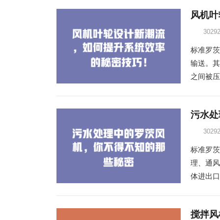
风机叶
3029
标准罗茨
输送。其
之间被压
污水处
3029
标准罗茨
理、通风
体进出口
搅拌风