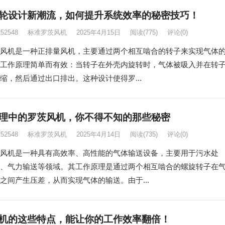
轮设计新潮流，如何提升系统效率的秘密技巧！
252548
标准罗茨风机
2025年4月15日
阅读
(775)
评论(0)
风机是一种正排量风机，主要通过两个相互啮合的转子来实现气体
工作原理简单而有效：当转子在外壳内旋转时，气体被吸入并在转
缩，然后通过出口排出。这种设计使得罗...
理中的罗茨风机，你不得不知的那些秘密
252548
标准罗茨风机
2025年4月14日
阅读
(735)
评论(0)
风机是一种具有高效率、高性能的气体输送设备，主要用于污水处
、气力输送等领域。其工作原理是通过两个相互啮合的螺旋转子在
之间产生压差，从而实现气体的输送。由于...
机的这些特点，能让你的工作效率翻倍！