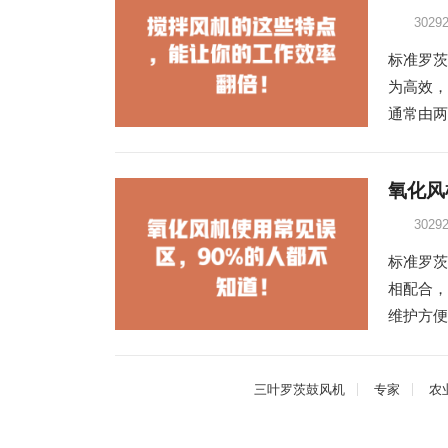
3029
标准罗茨
为高效，
通常由两
氧化风
3029
标准罗茨
相配合，
维护方便
三叶罗茨鼓风机
专家
农