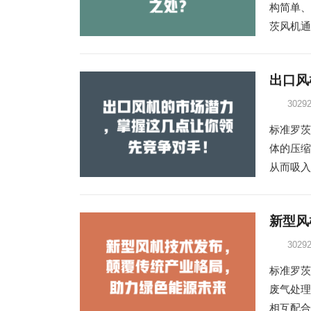
构简单、
茨风机通
出口风
3029
标准罗茨
体的压缩
从而吸入
新型风
3029
标准罗茨
废气处理
相互配合