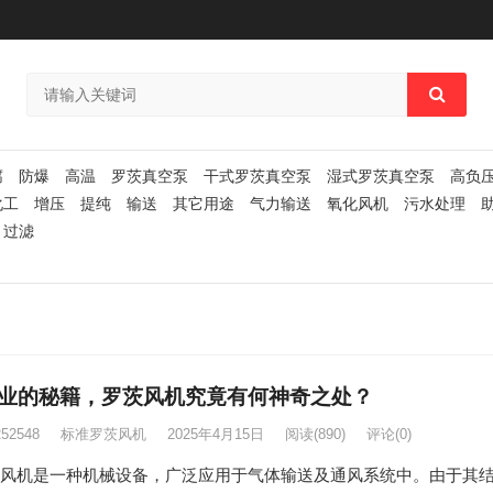
腐
防爆
高温
罗茨真空泵
干式罗茨真空泵
湿式罗茨真空泵
高负
化工
增压
提纯
输送
其它用途
气力输送
氧化风机
污水处理
过滤
业的秘籍，罗茨风机究竟有何神奇之处？
252548
标准罗茨风机
2025年4月15日
阅读
(890)
评论(0)
风机是一种机械设备，广泛应用于气体输送及通风系统中。由于其