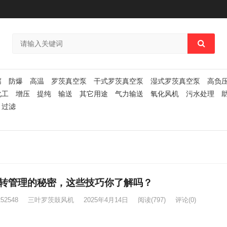
腐
防爆
高温
罗茨真空泵
干式罗茨真空泵
湿式罗茨真空泵
高负
化工
增压
提纯
输送
其它用途
气力输送
氧化风机
污水处理
过滤
转管理的秘密，这些技巧你了解吗？
252548
三叶罗茨鼓风机
2025年4月14日
阅读
(797)
评论(0)