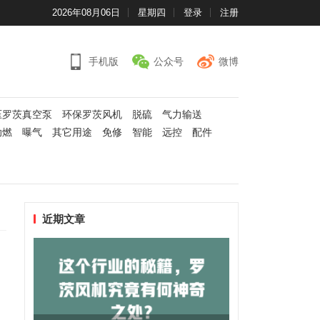
2026年08月06日
星期四
登录
注册
手机版
公众号
微博
压罗茨真空泵
环保罗茨风机
脱硫
气力输送
助燃
曝气
其它用途
免修
智能
远控
配件
近期文章