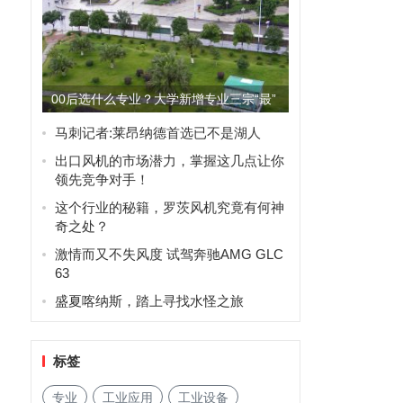
00后选什么专业？大学新增专业三宗“最”
马刺记者:莱昂纳德首选已不是湖人
出口风机的市场潜力，掌握这几点让你
领先竞争对手！
这个行业的秘籍，罗茨风机究竟有何神
奇之处？
激情而又不失风度 试驾奔驰AMG GLC
63
盛夏喀纳斯，踏上寻找水怪之旅
标签
专业
工业应用
工业设备