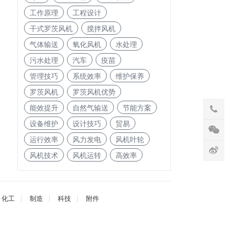
工作原理
工程设计
干式罗茨风机
搅拌风机
气体输送
氧化风机
水处理
污水处理
汽车
疫苗
管理技巧
系统效率
维护保养
罗茨风机
罗茨风机优势
能效提升
自然气输送
节能方案
设备维护
设计技巧
贸易
运行效率
风力发电
风机叶轮
风机技术
风机运转
高效率
化工
制造
科技
附件