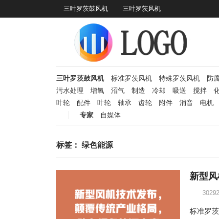
三叶罗茨鼓风机
三叶罗茨风机
三叶罗茨鼓风机
标准罗茨风机
特殊罗茨风机
防
污水处理
增氧
沼气
制造
冷却
吸送
搅拌
叶轮
配件
叶轮
轴承
齿轮
附件
消音
电机
专家
自媒体
标签：
绿色能源
新型风
3029
标准罗茨