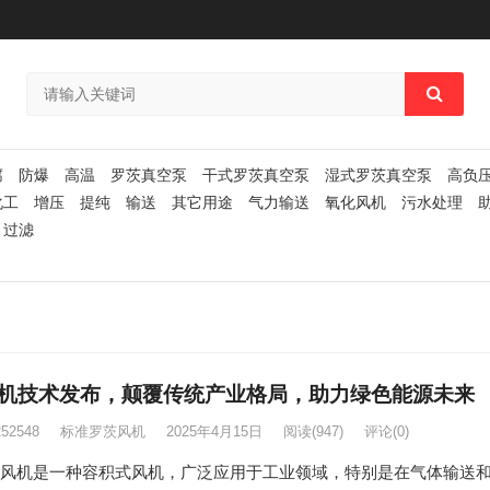
腐
防爆
高温
罗茨真空泵
干式罗茨真空泵
湿式罗茨真空泵
高负
化工
增压
提纯
输送
其它用途
气力输送
氧化风机
污水处理
过滤
机技术发布，颠覆传统产业格局，助力绿色能源未来
252548
标准罗茨风机
2025年4月15日
阅读
(947)
评论(0)
风机是一种容积式风机，广泛应用于工业领域，特别是在气体输送