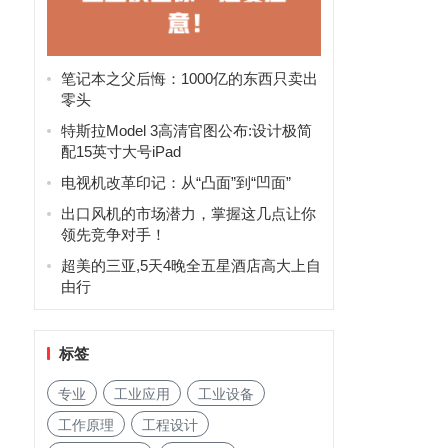
笔记本之父后悔：1000亿的东西只卖出
零头
特斯拉Model 3高清官图公布:设计极简
配15英寸大号iPad
电视机改革印记：从“凸面”到“凹面”
出口风机的市场潜力，掌握这几点让你
领先竞争对手！
超美的三亚,5天4晚全五星酒店高大上自
由行
标签
专业
工业应用
工业设备
工作原理
工程设计