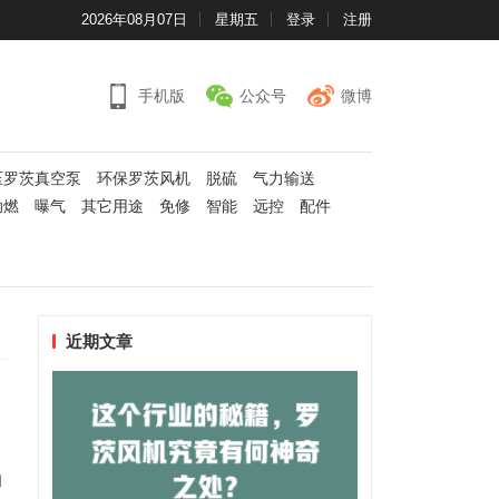
2026年08月07日
星期五
登录
注册
手机版
公众号
微博
压罗茨真空泵
环保罗茨风机
脱硫
气力输送
助燃
曝气
其它用途
免修
智能
远控
配件
近期文章
和