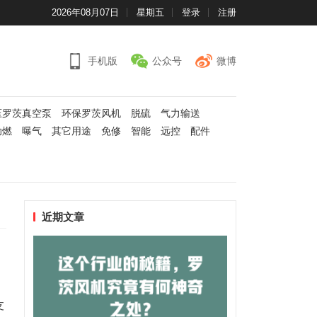
2026年08月07日
星期五
登录
注册
手机版
公众号
微博
压罗茨真空泵
环保罗茨风机
脱硫
气力输送
助燃
曝气
其它用途
免修
智能
远控
配件
近期文章
支