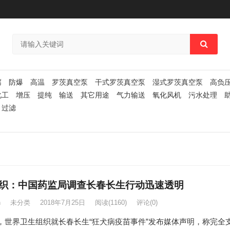
腐
防爆
高温
罗茨真空泵
干式罗茨真空泵
湿式罗茨真空泵
高负
化工
增压
提纯
输送
其它用途
气力输送
氧化风机
污水处理
过滤
织：中国药监局调查长春长生行动迅速透明
n
未分类
2018年7月25日
阅读
(1160)
评论(0)
日，世界卫生组织就长春长生“狂犬病疫苗事件”发布媒体声明，称完全