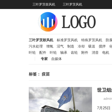
三叶罗茨鼓风机
三叶罗茨风机
三叶罗茨鼓风机
标准罗茨风机
特殊罗茨风机
防
污水处理
增氧
沼气
制造
冷却
吸送
搅拌
叶轮
配件
叶轮
轴承
齿轮
附件
消音
电机
专家
自媒体
标签：
疫苗
世卫组
admi
7月25