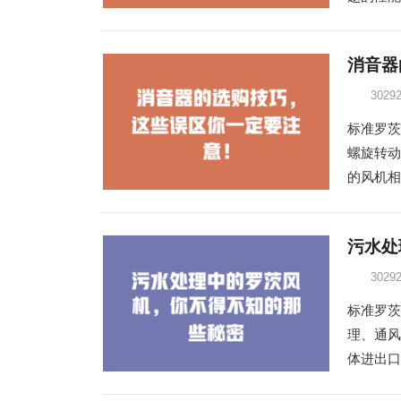
消音器
3029
标准罗茨
螺旋转动
的风机相
污水处
3029
标准罗茨
理、通风
体进出口