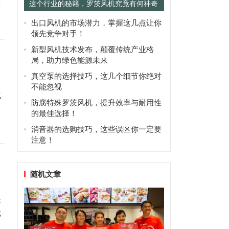
这个行业的秘籍，罗茨风机究竟有何神奇
罗
之处？
出口风机的市场潜力，掌握这几点让你
领先竞争对手！
新型风机技术发布，颠覆传统产业格
局，助力绿色能源未来
真空泵的选择技巧，这几个细节你绝对
不能忽视
气
防腐特殊罗茨风机，提升效率与耐用性
，
的最佳选择！
消音器的选购技巧，这些误区你一定要
注意！
随机文章
是
优