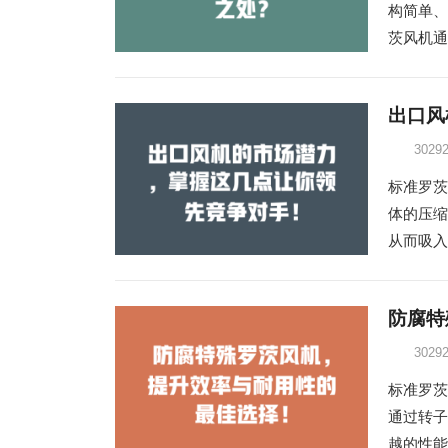
构简单、
茨风机通
出口风
3029
标准罗茨
体的压缩
从而吸入
防腐特
3029
标准罗茨
通过转子
越的性能