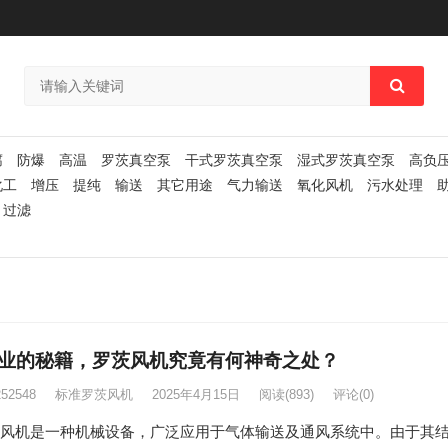
腐
防爆
高温
罗茨真空泵
干式罗茨真空泵
湿式罗茨真空泵
高负
化工
增压
提纯
输送
其它用途
气力输送
氧化风机
污水处理
过滤
业的秘籍，罗茨风机究竟有何神奇之处？
252548
标准罗茨风机
2025年4月15日
阅读
(893)
评论(0)
风机是一种机械设备，广泛应用于气体输送及通风系统中。由于其